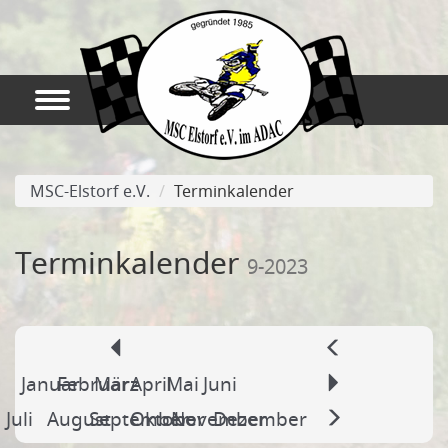
MSC-Elstorf e.V.
Terminkalender
Terminkalender
9-2023
Januar
Februar
März
April
Mai
Juni
Juli
August
September
Oktober
November
Dezember