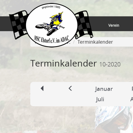
Verein
MSC-Elstorf e.V.
Terminkalender
Terminkalender
10-2020
Januar
Juli