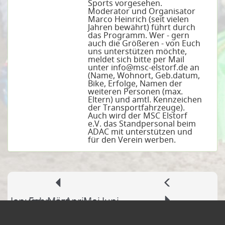
Sports vorgesehen.
Moderator und Organisator
Marco Heinrich (seit vielen
Jahren bewährt) führt durch
das Programm. Wer - gern
auch die Größeren - von Euch
uns unterstützen möchte,
meldet sich bitte per Mail
unter info@msc-elstorf.de an
(Name, Wohnort, Geb.datum,
Bike, Erfolge, Namen der
weiteren Personen (max.
Eltern) und amtl. Kennzeichen
der Transportfahrzeuge).
Auch wird der MSC Elstorf
e.V. das Standpersonal beim
ADAC mit unterstützen und
für den Verein werben.
Januar
Februar
März
April
Mai
Juni
Juli
August
September
Oktober
November
Dezember