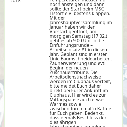
2018
noch ansteigen und dann
sollte der Start beim MSC
Elstorf e.V. bestens klappen.
Mit der
Jahreshauptversammlung im
Januar haben wir den
Vorstart geöffnet, am
morgigen Samstag (17.02.)
geht es ab 9:00 Uhr in die
Einführungsrunde –
Arbeitseinsatz #1 in diesem
Jahr. Geplant sind in erster
Linie Baumschneidearbeiten,
Zaunerweiterung und evtl.
Beginn der neuen
Zuschauertribüne. Die
Arbeitsdienstnachweise
werden im Clubhaus verteilt,
bitte meldet Euch daher
direkt bei Eurer Ankunft im
Clubhaus. Hier wird es zur
Mittagspause auch etwas
Warmes sowie
zwischendurch mal ‘n Kaffee
für Euch geben. Bedenkt,
dass gemäß Beschluss der
diesjährigen
Jahreshauptversammlung