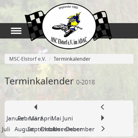
MSC-Elstorf e.V.
Terminkalender
Terminkalender
0-2018
Januar
Februar
März
April
Mai
Juni
Juli
August
September
Oktober
November
Dezember